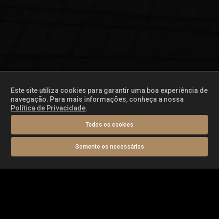
Este site utiliza cookies para garantir uma boa experiência de
navegação. Para mais informações, conheça a nossa
Política de Privacidade
.
Alameda Dr Carlos de Carvalho, 1341, Batel
Todos os cookies
Soho Curitiba - PR CRECI J05905 -
041 3092-
Somente os necessários
0001
FALE CONOSCO