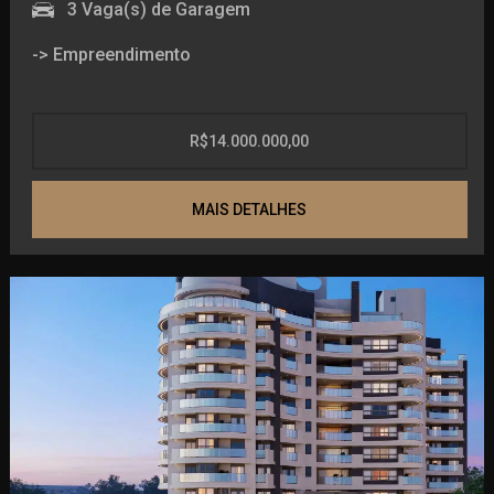
Mini quadra poliesportiva
3
Vaga(s) de Garagem
Brinquedoteca
-> Empreendimento
Playground
Adega
Sauna
Wine bar
Piscina térmica
R$14.000.000,00
Espaço gourmet
Academia
Sala de jogos
Sala de jogos
2 Salões de festas
MAIS DETALHES
Playground
Bar molhado
Salão de festas
Piscina interna aquecida
Pub
Piscina
Bar
Brinquedoteca
-> Unidade
Espaço gourmet
Piscina
Living
Espaço estar
Cozinha
Área de descanso
Área de Serviço
Cinema