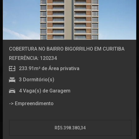
Salão de Festas com Bar
Parcelamento (100x) - R$ 28.330,00
Home Theater - Games
Piscina adulta
Piscina infantil
Incorporação: 49301
Sunset Wine
Terraço Pergolado
COBERTURA NO BAIRRO BIGORRILHO EM CURITIBA
Spa Vertical
Sacadas
REFERÊNCIA: 120234
Sala de Massagem
233.91m²
de Área privativa
Espaço Beauty
3
Dormitório(s)
-> Unidade
4
Vaga(s) de Garagem
-> Empreendimento
Living
Lavabo
Academia
Cozinha
Piscina térmica
R$5.398.380,34
Área de Serviço
Playground