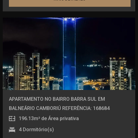
Academia
Piscina térmica
Sala de jogos
Bar
Playground
Sauna
Pub
Espaço estar
Área de descanso
Cinema
Espaço fitness
Espaço pilates
APARTAMENTO NO BAIRRO BARRA SUL EM
Mini golf
Pub
BALNEÁRIO CAMBORIÚ REFERÊNCIA: 168684
Sala de massagem
196.13m²
de Área privativa
Sauna seca e úmida
4
Dormitório(s)
Pomar