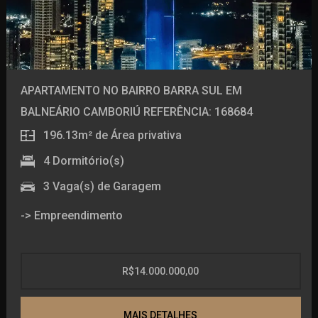
APARTAMENTO NO BAIRRO BARRA SUL EM
BALNEÁRIO CAMBORIÚ REFERÊNCIA: 168684
196.13m²
de Área privativa
4
Dormitório(s)
3
Vaga(s) de Garagem
-> Empreendimento
Piscina
Salão de festas
R$14.000.000,00
Espaço gourmet
Brinquedoteca
MAIS DETALHES