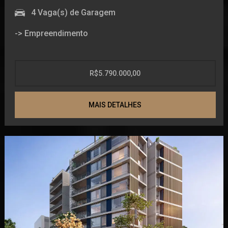
Guarita de segurança
4
Vaga(s) de Garagem
Estar Social
-> Empreendimento
Brinquedoteca
Academia
Academia
Elevador privativo
Brinquedoteca
R$5.790.000,00
Beauty Space
Elevador
Espaço gourmet
-> Unidade
MAIS DETALHES
Estar Social
Guarita de segurança
Varanda
Internet
Porcelanato
Lounge
Living
Piscina adulto
Fechadura com senha na porta de entrada
Piscina infantil
Dependência de empregada
Playground
Cozinha
Reaproveitamento de água
Circuito Tv
Sala de Reunião
Acabamento em gesso