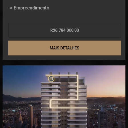
Mini quadra
-> Empreendimento
Guarita blindada
Eclusa de pedestres e veículos
Guarita de segurança
Hall de entrada decorado e mobiliado
R$6.784.000,00
-> Unidade
Piscina
Brinquedoteca
MAIS DETALHES
Lavabo
Espaço gourmet
Área de Serviço
Lounge
Piso aquecido nos banheiros
Hidromassagem
Apartamentos com 131m² à 271m² privativos
Pub
Até 4 vagas de garagem
Guarita de segurança
Plantas flexíveis
Hall de entrada
Acesso direto através de elevador privativo
Fitness
Piso porcelanato nas áreas sociais
Piscina coberta
Forro? de gesso em todos os ambientes?
Brinquedoteca
Ponto para desembaçadores de espelhos nas
Playground
suítes?
Salão de festas