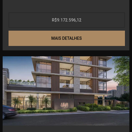
Incorporação: 56747
Mercadinho
R$9.172.596,12
Piscina Coberta
Saúna Úmida
MAIS DETALHES
Spa
Piscona Atlântica
Quiosque
Jardim Marena
Espaço Pet
Casa da Piscina
Casa do Sítio
Parquinho
Festas Infantil
Piscininha
Espaço Gourmet
Digital Work