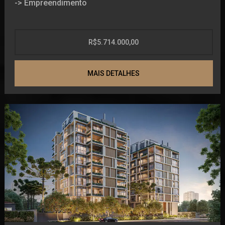
-> Empreendimento
Ar Condicionado
Gás Individual
Varanda Gourmet
Espera para split
Reaproveitamento de água
Living
Despensa
Hall de entrada decorado e mobiliado
R$5.714.000,00
Lavabo
Closet
Bicicletário
Cozinha
Churrasqueira
Guarita de segurança
Acabamento em gesso
MAIS DETALHES
Banheiro Social
Interfone
Churrasqueira
Aquecimento a Gás
Espaço gourmet
Piso aquecido nos banheiros
Acessibilidade para PNE
Elevador
Sacada
Brinquedoteca
Varanda
Painéis de energia solar
Lareira
Medidores de água, luz e gás individuais
Fechadura com senha na porta de entrada
CONDIÇÕES DE PAGAMENTO
Academia
Aquecimento a Gás
Playground
Parcelas (7x) - R$ 124.071,43
Salão de festas
Chaves (1x) - R$ 289.500,00
Circuito Tv
Entrada (1x) - R$ 868.500,00
Internet
CONDIÇÕES DE PAGAMENTO
Financiamento (1x) - R$ 3.474.000,00
Espaço Pet